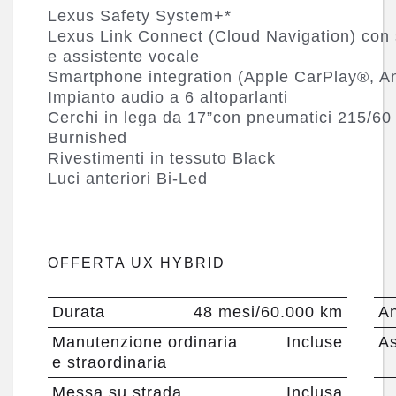
Lexus Safety System+*
Lexus Link Connect (Cloud Navigation) con
e assistente vocale
Smartphone integration (Apple CarPlay®, A
Impianto audio a 6 altoparlanti
Cerchi in lega da 17”con pneumatici 215/60
Burnished
Rivestimenti in tessuto Black
Luci anteriori Bi-Led
OFFERTA UX HYBRID
Durata
48 mesi/60.000 km
An
Manutenzione ordinaria
Incluse
As
e straordinaria
Messa su strada
Inclusa