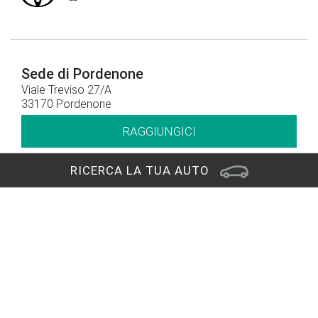
Sede di Pordenone
Viale Treviso 27/A
33170 Pordenone
RAGGIUNGICI
RICERCA LA TUA AUTO
Contatti
0434 578855
CHIAMACI
Orari di apertura
Orari show-room
Lun - Ven: 8.30 - 12.30 / 14.30 - 19.00