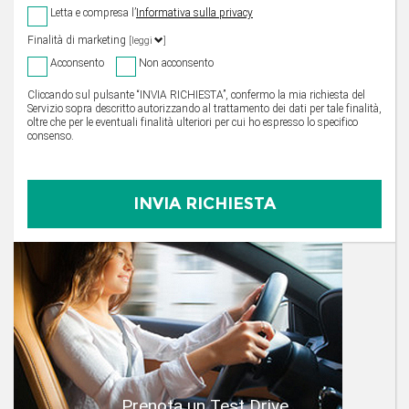
Letta e compresa l’
Informativa sulla privacy
Finalità di marketing
[leggi
]
Acconsento
Non acconsento
Cliccando sul pulsante “INVIA RICHIESTA”, confermo la mia richiesta del
Servizio sopra descritto autorizzando al trattamento dei dati per tale finalità,
oltre che per le eventuali finalità ulteriori per cui ho espresso lo specifico
consenso.
Prenota un Test Drive