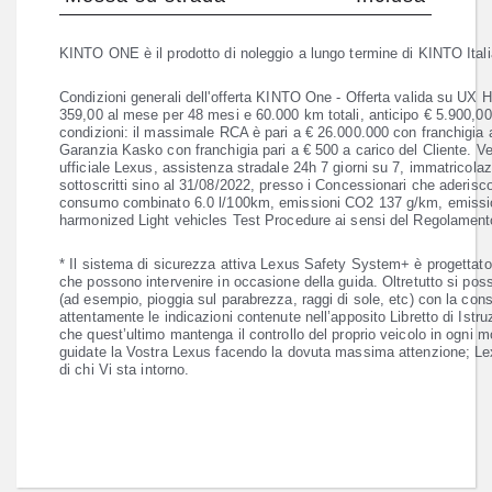
KINTO ONE è il prodotto di noleggio a lungo termine di KINTO Itali
Condizioni generali dell'offerta KINTO One - Offerta valida su UX
359,00 al mese per 48 mesi e 60.000 km totali, anticipo € 5.900,00
condizioni: il massimale RCA è pari a € 26.000.000 con franchigia 
Garanzia Kasko con franchigia pari a € 500 a carico del Cliente. Ve
ufficiale Lexus, assistenza stradale 24h 7 giorni su 7, immatricolaz
sottoscritti sino al 31/08/2022, presso i Concessionari che aderisc
consumo combinato 6.0 l/100km, emissioni CO2 137 g/km, emissioni
harmonized Light vehicles Test Procedure ai sensi del Regolamen
* Il sistema di sicurezza attiva Lexus Safety System+ è progettato pe
che possono intervenire in occasione della guida. Oltretutto si poss
(ad esempio, pioggia sul parabrezza, raggi di sole, etc) con la cons
attentamente le indicazioni contenute nell’apposito Libretto di Istr
che quest’ultimo mantenga il controllo del proprio veicolo in ogni m
guidate la Vostra Lexus facendo la dovuta massima attenzione; Lexu
di chi Vi sta intorno.