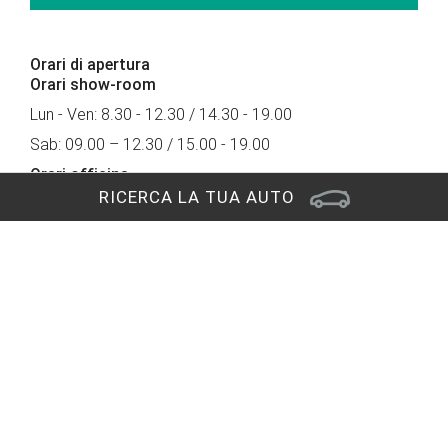
Orari di apertura
Orari show-room
Lun - Ven: 8.30 - 12.30 / 14.30 - 19.00
Sab: 09.00 – 12.30 / 15.00 - 19.00
Orari officina
RICERCA LA TUA AUTO
Via Nazionale, 136 - 33010 Tavagnacco (UD)
nella nuova sede di PRONTOAUTO
Lun - Ven: 8.00 - 12.00 / 14.00 - 18.00