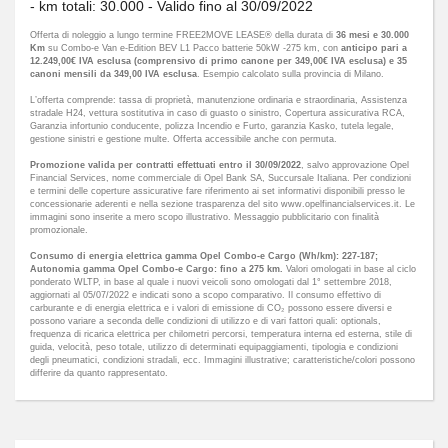
- km totali: 30.000 - Valido fino al 30/09/2022
Offerta di noleggio a lungo termine FREE2MOVE LEASE® della durata di
36 mesi e 30.000
Km
su Combo-e Van e-Edition BEV L1 Pacco batterie 50kW -275 km, con
anticipo pari a
12.249,00€ IVA esclusa (comprensivo di primo canone per 349,00€ IVA esclusa) e 35
canoni mensili da 349,00 IVA esclusa
. Esempio calcolato sulla provincia di Milano.
L’offerta comprende: tassa di proprietà, manutenzione ordinaria e straordinaria, Assistenza
stradale H24, vettura sostitutiva in caso di guasto o sinistro, Copertura assicurativa RCA,
Garanzia infortunio conducente, polizza Incendio e Furto, garanzia Kasko, tutela legale,
gestione sinistri e gestione multe. Offerta accessibile anche con permuta.
Promozione valida per contratti effettuati entro il 30/09/2022
, salvo approvazione Opel
Financial Services, nome commerciale di Opel Bank SA, Succursale Italiana. Per condizioni
e termini delle coperture assicurative fare riferimento ai set informativi disponibili presso le
concessionarie aderenti e nella sezione trasparenza del sito www.opelfinancialservices.it. Le
immagini sono inserite a mero scopo illustrativo. Messaggio pubblicitario con finalità
promozionale.
Consumo di energia elettrica gamma Opel Combo-e Cargo (Wh/km): 227-187;
Autonomia gamma Opel Combo-e Cargo: fino a 275 km.
Valori omologati in base al ciclo
ponderato WLTP, in base al quale i nuovi veicoli sono omologati dal 1° settembre 2018,
aggiornati al 05/07/2022 e indicati sono a scopo comparativo. Il consumo effettivo di
carburante e di energia elettrica e i valori di emissione di CO₂ possono essere diversi e
possono variare a seconda delle condizioni di utilizzo e di vari fattori quali: optionals,
frequenza di ricarica elettrica per chilometri percorsi, temperatura interna ed esterna, stile di
guida, velocità, peso totale, utilizzo di determinati equipaggiamenti, tipologia e condizioni
degli pneumatici, condizioni stradali, ecc. Immagini illustrative; caratteristiche/colori possono
differire da quanto rappresentato.