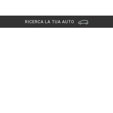
RICERCA LA TUA AUTO
Sede di Pordenone
Viale Venezia, 93
33170 Pordenone (PN)
RAGGIUNGICI
Contatti
0434 378411
CHIAMACI