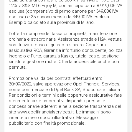
della durata di 36 mesi e 60.000 Km su Vivaro 1.5 Diesel
120cv S&S MT6 Enjoy M, con anticipo pari a 8.949,00€ IVA
esclusa (comprensivo di primo canone per 349,00€ IVA
esclusa) e 35 canoni mensili da 349,00 IVA esclusa.
Esempio calcolato sulla provincia di Milano.
L’offerta comprende: tassa di proprietà, manutenzione
ordinaria e straordinaria, Assistenza stradale H24, vettura
sostitutiva in caso di guasto o sinistro, Copertura
assicurativa RCA, Garanzia infortunio conducente, polizza
Incendio e Furto, garanzia Kasko, tutela legale, gestione
sinistri e gestione multe. Offerta accessibile anche con
permuta.
Promozione valida per contratti effettuati entro il
30/09/2022, salvo approvazione Opel Financial Services,
nome commerciale di Opel Bank SA, Succursale Italiana.
Per condizioni e termini delle coperture assicurative fare
riferimento ai set informativi disponibili presso le
concessionarie aderenti e nella sezione trasparenza del
sito www.opelfinancialservices.it. Le immagini sono
inserite a mero scopo illustrativo. Messaggio
pubblicitario con finalità promozionale.