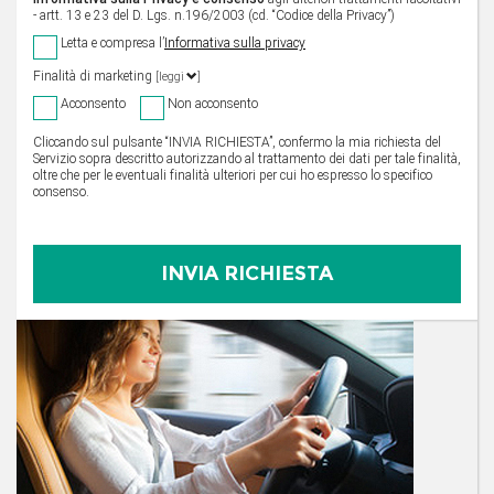
- artt. 13 e 23 del D. Lgs. n.196/2003 (cd. “Codice della Privacy”)
Letta e compresa l’
Informativa sulla privacy
Finalità di marketing
[leggi
]
Acconsento
Non acconsento
Cliccando sul pulsante “INVIA RICHIESTA”, confermo la mia richiesta del
Servizio sopra descritto autorizzando al trattamento dei dati per tale finalità,
oltre che per le eventuali finalità ulteriori per cui ho espresso lo specifico
consenso.