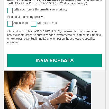
- artt. 13 e 23 del D. Lgs. n.196/2003 (cd. “Codice della Privacy”)
Letta e compresa l’
Informativa sulla privacy
Finalità di marketing
[leggi
]
Acconsento
Non acconsento
Cliccando sul pulsante “INVIA RICHIESTA”, confermo la mia richiesta del
Servizio sopra descritto autorizzando al trattamento dei dati per tale finalità,
oltre che per le eventuali finalità ulteriori per cui ho espresso lo specifico
consenso.