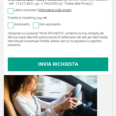
- artt. 13 e 23 del D. Lgs. n.196/2003 (cd. “Codice della Privacy”)
Letta e compresa l’
Informativa sulla privacy
Finalità di marketing
[leggi
]
Acconsento
Non acconsento
Cliccando sul pulsante “INVIA RICHIESTA”, confermo la mia richiesta del
Servizio sopra descritto autorizzando al trattamento dei dati per tale finalità,
oltre che per le eventuali finalità ulteriori per cui ho espresso lo specifico
consenso.