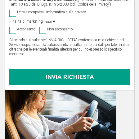
- artt. 13 e 23 del D. Lgs. n.196/2003 (cd. “Codice della Privacy”)
Letta e compresa l’
Informativa sulla privacy
Finalità di marketing
[leggi
]
Acconsento
Non acconsento
Cliccando sul pulsante “INVIA RICHIESTA”, confermo la mia richiesta del
Servizio sopra descritto autorizzando al trattamento dei dati per tale finalità,
oltre che per le eventuali finalità ulteriori per cui ho espresso lo specifico
consenso.