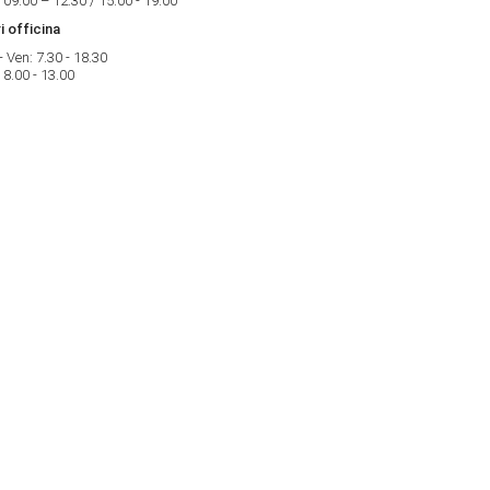
 09.00 – 12.30 / 15.00 - 19.00
i officina
- Ven: 7.30 - 18.30
 8.00 - 13.00
i di apertura
ri show-room
- Ven: 8.30 - 12.30 / 14.30 - 19.00
 09.00 – 12.30 / 15.00 - 19.00
i officina
- Ven: 7.30 - 18.30
 8.00 - 13.00
i di apertura
i officina
- Ven: 8.30 - 18.30 / 14.00 - 18.00