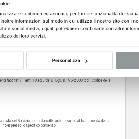
ookie
Città*
nalizzare contenuti ed annunci, per fornire funzionalità dei socia
inoltre informazioni sul modo in cui utilizza il nostro sito con i 
icità e social media, i quali potrebbero combinarle con altre inform
lizzo dei loro servizi.
ntivo on-line costruito su misura?
Personalizza
enti facoltativi - artt. 13 e 23 del D. Lgs. n.196/2003 (cd. “Codice della
hiesta del Servizio sopra descritto autorizzando al trattamento dei dati
r cui ho espresso lo specifico consenso.