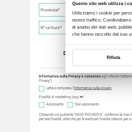
Questo sito web utilizza i c
Utilizziamo i cookie per perso
nostro traffico. Condividiamo 
di analisi dei dati web, pubbl
che hanno raccolto dal suo uti
Desideri ricevere un preve
Rifiuta
Informativa sulla Privacy e consenso
agli ulteriori trattam
Privacy”)
Letta e compresa l’
Informativa sulla privacy
Finalità di marketing
[leggi
]
Acconsento
Non acconsento
Cliccando sul pulsante “INVIA RICHIESTA”, confermo la mia ric
per tale finalità, oltre che per le eventuali finalità ulteriori pe