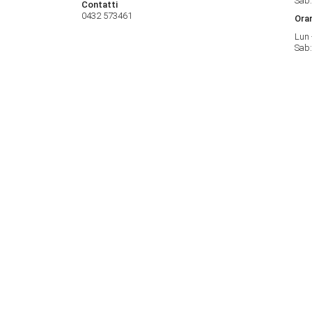
Sab:
Contatti
0432 573461
Orar
Lun 
Sab:
Sede di Pordenone
Orar
Viale Treviso 27/A
Ora
33170 Pordenone
Lun 
Sab:
Contatti
0434 578855
Orar
Lun 
Sab:
Sede di Gorizia
Orar
Via Terza Armata 121
Orar
34170 Gorizia (GO)
Lun 
Contatti
0481 524133