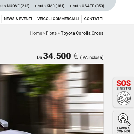
Auto
NUOVE (212)
> Auto
KM0 (181)
> Auto
USATE (353)
NEWS & EVENTI
VEICOLI COMMERCIALI
CONTATTI
Home
>
Flotte
>
Toyota Corolla Cross
34.500
€
Da
(IVA inclusa)