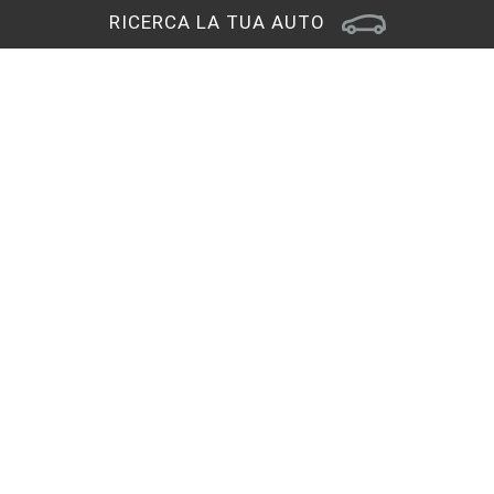
RICERCA LA TUA AUTO
Sede di Pordenone
Viale Treviso 27/A
33170 Pordenone
RAGGIUNGICI
Contatti
0434 578855
CHIAMACI
Orari di apertura
Orari show-room
Lun - Ven: 8.30 - 12.30 / 14.30 - 19.00