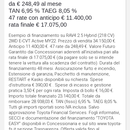
da € 248,49 al mese
TAN 6,95 % TAEG 8,05 %
47 rate con anticipo € 11.400,00
rata finale € 17.075,00
Esempio di finanziamento su RAV4 2.5 Hybrid (218 CV)
2WD E-CVT Active MY22. Prezzo di vendita 34.150,00 €.
Anticipo 11.400,00 €. 47 rate da 248,49 €. Valore Futuro
Garantito dai Concessionari aderenti all’iniziativa pari alla
rata finale di 17.075,00 € (da pagare solo se si intende
tenere la vettura alla scadenza del contratto). Durata del
finanziamento 48 mesi. Assicurazione furto e incendio,
Estensione di garanzia, Pacchetto di manutenzione,
RESTART e Kasko disponibili su richiesta. Spese
d’istruttoria € 390,00 € . Spese di incasso e gestione
pratica 3,50 € per ogni rata. Imposta di bollo € 16,00 €.
Importo totale finanziato 23.140,00 €. Totale da
rimborsare 28.938,03 €. TAN (fisso) 6,95 %. TAEG 8,05 %.
Tutti gli importi riportati sono IVA inclusa. Salvo
approvazione Toyota Financial Services. Fogli informativi,
SECCI e documentazione del finanziamento “TOYOTA
EASY” disponibili in Concessionaria e sul sito www.toyota-
fs.it sezione Trasparenza. Offerta valida fino al