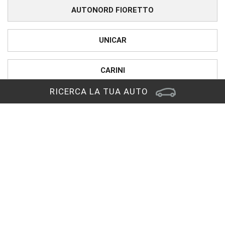
AUTONORD FIORETTO
UNICAR
CARINI
RICERCA LA TUA AUTO
PRONTOAUTO
CHIAMA IL NUMERO VERDE
Sede di Reana del Rojale
Via Nazionale, 29
33010 Reana del Rojale (UD)
RAGGIUNGICI