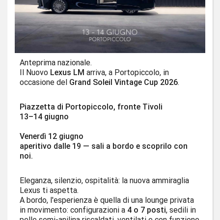
Anteprima nazionale.
Il Nuovo
Lexus LM
arriva, a Portopiccolo, in
occasione del
Grand Soleil Vintage Cup 2026
.
Piazzetta di Portopiccolo, fronte Tivoli
13–14 giugno
Venerdì 12 giugno
aperitivo dalle 19 — sali a bordo e scoprilo con
noi.
Eleganza, silenzio, ospitalità: la nuova ammiraglia
Lexus ti aspetta.
A bordo, l'esperienza è quella di una lounge privata
in movimento: configurazioni a
4 o 7 posti
, sedili in
pelle semi-anilina riscaldati, ventilati e con funzione