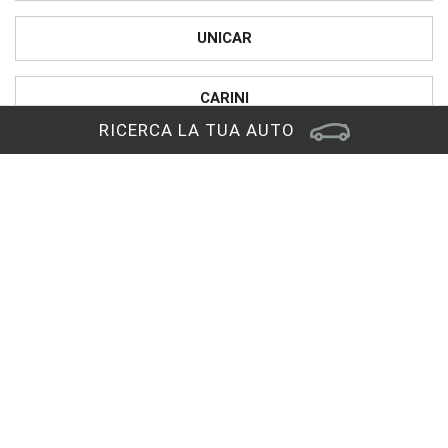
UNICAR
CARINI
RICERCA LA TUA AUTO
PRONTOAUTO
CHIAMA IL NUMERO VERDE
Sede di Reana del Rojale
Via Nazionale, 29
33010 Reana del Rojale (UD)
RAGGIUNGICI