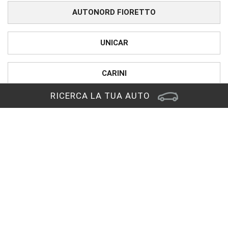
AUTONORD FIORETTO
UNICAR
CARINI
RICERCA LA TUA AUTO
PRONTOAUTO
CHIAMA IL NUMERO VERDE
Sede di Reana del Rojale
Via Nazionale, 29
33010 Reana del Rojale (UD)
RAGGIUNGICI