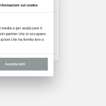
Informazioni sui cookie
 di Autonord
l media e per analizzare il
nostri partner che si occupano
azioni che ha fornito loro o
Accetta tutti