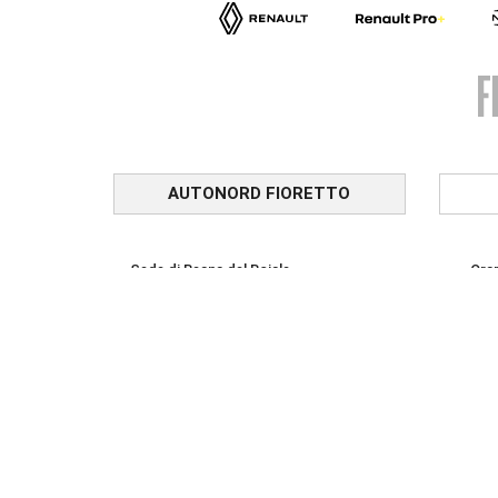
AUTONORD FIORETTO
Sede di Reana del Rojale
Orar
Via Nazionale, 29
Ora
33010 Reana del Rojale (UD)
Lun 
Contatti
Sab:
0432 284286
Service veicoli commerciali
Orar
0432 1794673
Lun 
Orar
Lun 