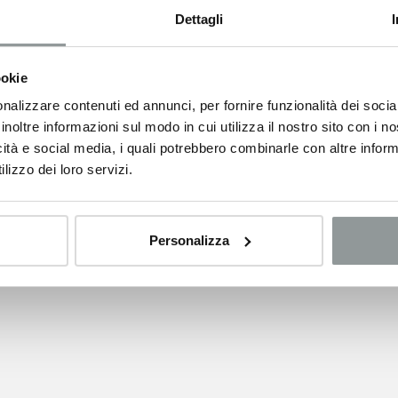
a Nissan Micra, progettata e realizzata per rompere gli schemi.
Dettagli
macchina dotata di una personalità unica, proprio come te.
ntazione ufficiale si svolgerà il 25 e il 26 marzo presso le sedi Nissan
acco (UD) e a Muggia (TS).
ookie
te e sui social network per saperne di più.
nalizzare contenuti ed annunci, per fornire funzionalità dei socia
inoltre informazioni sul modo in cui utilizza il nostro sito con i 
icità e social media, i quali potrebbero combinarle con altre inform
NFORMAZIONI
lizzo dei loro servizi.
Personalizza