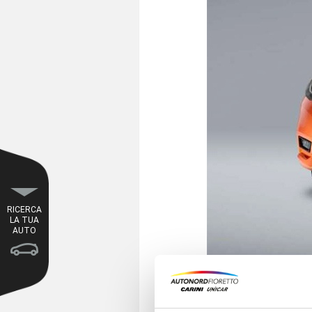
RICERCA
LA TUA
AUTO
Sabato 18 e dome