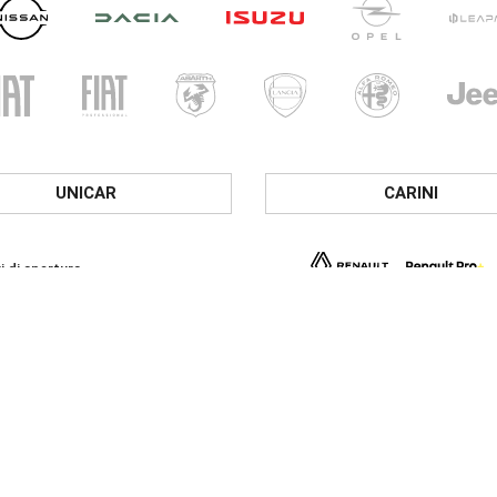
UNICAR
CARINI
i di apertura
ri show-room
- Ven: 8.30 - 12.30 / 14.30 - 19.00
 09.00 – 12.30 / 15.00 - 19.00
i officina
- Ven: 8.00 - 12.00 / 14.00 - 18.00
i service Veicoli Commerciali
- Ven: 8.00 - 12.00 / 14.00 - 18.00