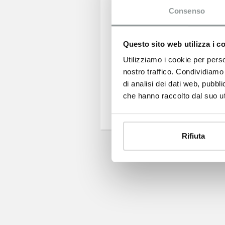
anteprima la Nuov
Consenso
Si tratta di una 
La prossima prese
Fioretto a Tavagn
Questo sito web utilizza i c
Seguici sul web si
Utilizziamo i cookie per perso
nostro traffico. Condividiamo 
di analisi dei dati web, pubbl
RICHIEDI I
che hanno raccolto dal suo uti
Rifiuta