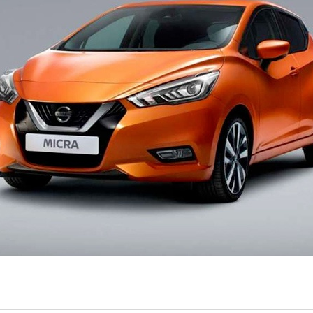
nica 19 febbraio al The Space Cinema a Pradamano (UD) è stata pres