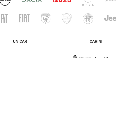
UNICAR
CARINI
i di apertura
ri show-room
- Ven: 8.30 - 12.30 / 14.30 - 19.00
 09.00 – 12.30 / 15.00 - 19.00
i officina
- Ven: 8.00 - 12.00 / 14.00 - 18.00
i service Veicoli Commerciali
- Ven: 8.00 - 12.00 / 14.00 - 18.00