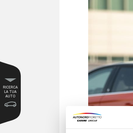
RICERCA
LA TUA
AUTO
Un ambassador so