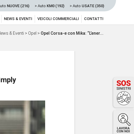
Auto
NUOVE (216)
> Auto
KM0 (192)
> Auto
USATE (350)
NEWS & EVENTI
VEICOLI COMMERCIALI
CONTATTI
ews & Eventi
>
Opel
>
Opel Corsa-e con Mika: “L’ener...
imply