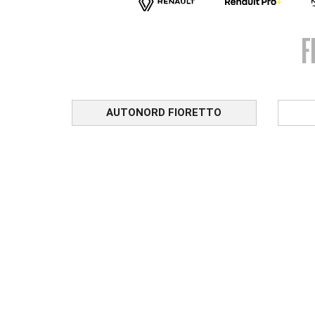
AUTONORD FIORETTO
Sede di Reana del Rojale
Orar
Via Nazionale, 29
Ora
33010 Reana del Rojale (UD)
Lun 
Contatti
Sab:
0432 284286
Service veicoli commerciali
Orar
0432 1794673
Lun 
Orar
Lun 