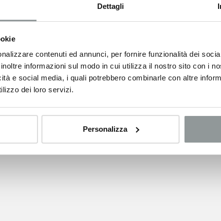
Dettagli
al meglio l’evoluzione del marchio tedesco, moderno, innovativo e fuori
ookie
 l’innovativa mobilità elettrica a zero emissioni accessibile a tutti.
nalizzare contenuti ed annunci, per fornire funzionalità dei socia
inoltre informazioni sul modo in cui utilizza il nostro sito con i 
AL WEB SITE
icità e social media, i quali potrebbero combinarle con altre inform
lizzo dei loro servizi.
Personalizza