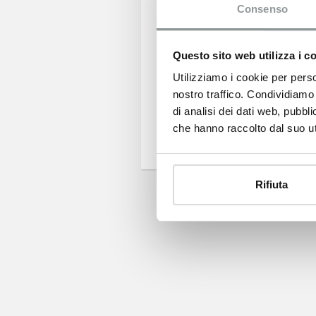
Consenso
Mika rappresenta 
convenzioni.
Questo sito web utilizza i c
Opel Corsa-e offre
Utilizziamo i cookie per perso
nostro traffico. Condividiamo 
Scopri di più:
VAI 
di analisi dei dati web, pubbl
che hanno raccolto dal suo uti
Rifiuta