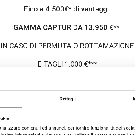
Fino a 4.500€* di vantaggi.
GAMMA CAPTUR DA 13.950 €**
IN CASO DI PERMUTA O ROTTAMAZIONE
E TAGLI 1.000 €***
ZZO CON FINANZIAMENTO RENAULT SUPE
Dettagli
RE ONERI FINANZIARI, TAN 4,99%, TAEG 7
su Nuovo Renault CAPTUR INTENS Energy dCi 90 presso la rete Renault 
ookie
Prezzo riferito a CAPTUR LIFE Tce 90, scontato chiavi in mano, IVA inclus
nalizzare contenuti ed annunci, per fornire funzionalità dei socia
o in caso di ritiro di un usato o vettura da rottamare e di proprietà del 
reen), presso la Rete Renault che aderisce all’iniziativa. ***Esempio