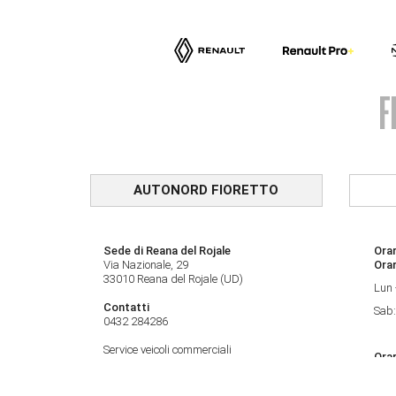
AUTONORD FIORETTO
Sede di Reana del Rojale
Orar
Via Nazionale, 29
Ora
33010 Reana del Rojale (UD)
Lun 
Contatti
Sab:
0432 284286
Service veicoli commerciali
Orar
0432 1794673
Lun 