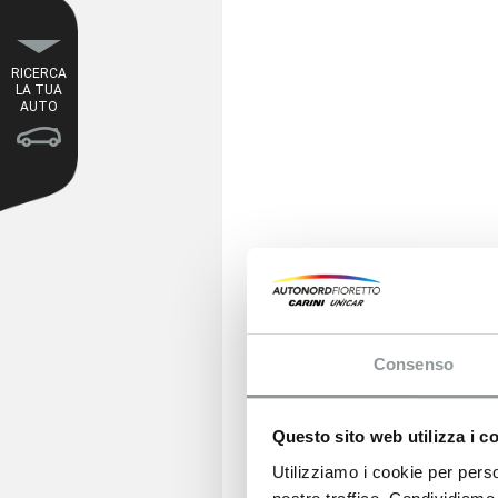
RICERCA
LA TUA
AUTO
DAL PRE
Consenso
OLT
*Offerta valida 
Questo sito web utilizza i c
all’iniziativa ** 
Utilizziamo i cookie per perso
PFU esclusi, valid
mesi (Programma G