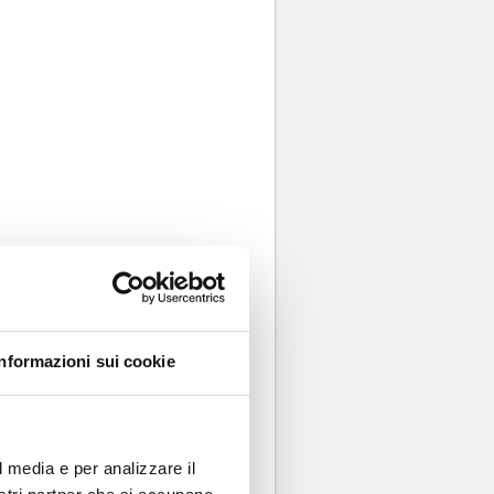
RCUT***.
Informazioni sui cookie
,13%
che aderisce
a, IPT e contributo
l media e per analizzare il
cliente da almeno 6
 di finanziamento