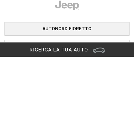
AUTONORD FIORETTO
UNICAR
RICERCA LA TUA AUTO
CARINI
PRONTOAUTO
CHIAMA IL NUMERO VERDE
Sede di Reana del Rojale