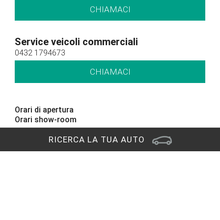
CHIAMACI
Service veicoli commerciali
0432 1794673
CHIAMACI
Orari di apertura
Orari show-room
Lun - Ven: 8.30 - 12.30 / 14.30 - 19.00
RICERCA LA TUA AUTO
Sab: 09.00 – 12.30 / 15.00 - 19.00
Orari officina
Lun - Ven: 8.00 - 12.00 / 14.00 - 18.00
Orari service Veicoli Commerciali