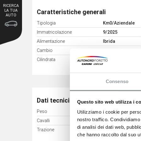
RICERCA
Caratteristiche generali
LA TUA
AUTO
Tipologia
Km0/Aziendale
Immatricolazione
9/2025
Alimentazione
Ibrida
Cambio
Automatico
3
Cilindrata
1995 cm
Consenso
Dati tecnici
Questo sito web utilizza i c
Peso
2639 kg
Utilizziamo i cookie per perso
nostro traffico. Condividiamo 
Cavalli
279 kW (380 CV)
di analisi dei dati web, pubbl
Trazione
Integrale
che hanno raccolto dal suo uti