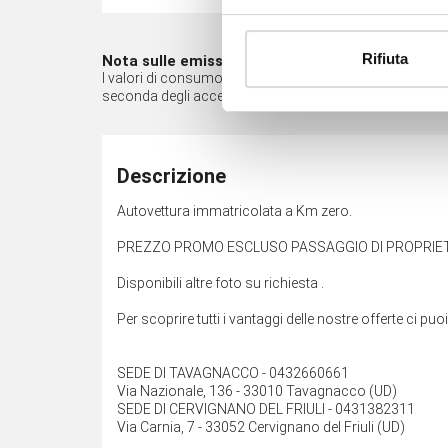
Rifiuta
Nota sulle emissioni*
I valori di consumo di carburante e di emissione di CO2 so
seconda degli accessori opzionali presenti nell'equipa
Descrizione
Autovettura immatricolata a Km zero.
PREZZO PROMO ESCLUSO PASSAGGIO DI PROPRIET
Disponibili altre foto su richiesta .
Per scoprire tutti i vantaggi delle nostre offerte ci puo
SEDE DI TAVAGNACCO - 0432660661
Via Nazionale, 136 - 33010 Tavagnacco (UD)
SEDE DI CERVIGNANO DEL FRIULI - 0431382311
Via Carnia, 7 - 33052 Cervignano del Friuli (UD)