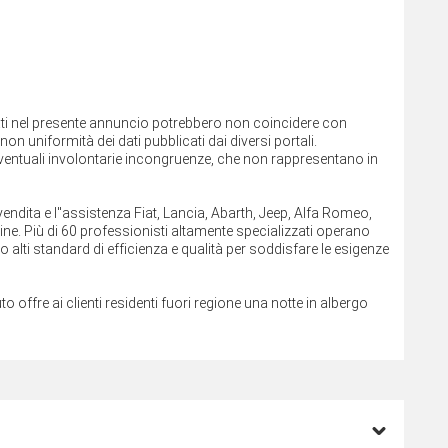
cati nel presente annuncio potrebbero non coincidere con
on uniformità dei dati pubblicati dai diversi portali.
ntuali involontarie incongruenze, che non rappresentano in
dita e l''assistenza Fiat, Lancia, Abarth, Jeep, Alfa Romeo,
ine. Più di 60 professionisti altamente specializzati operano
o alti standard di efficienza e qualità per soddisfare le esigenze
to offre ai clienti residenti fuori regione una notte in albergo