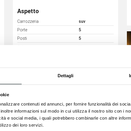
Aspetto
Carrozzeria
suv
Porte
5
Posti
5
Colore esterno
Nero
Colore interni
XCN
Dettagli
Consumi
ookie
Classe Emissioni
Euro6
nalizzare contenuti ed annunci, per fornire funzionalità dei socia
inoltre informazioni sul modo in cui utilizza il nostro sito con i 
icità e social media, i quali potrebbero combinarle con altre inform
lizzo dei loro servizi.