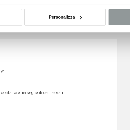
Personalizza
no relativi ai veicoli nuovi e sono suscettibili di variare a
ggiamento del veicolo.
A''
i contattare nei seguenti sedi e orari: