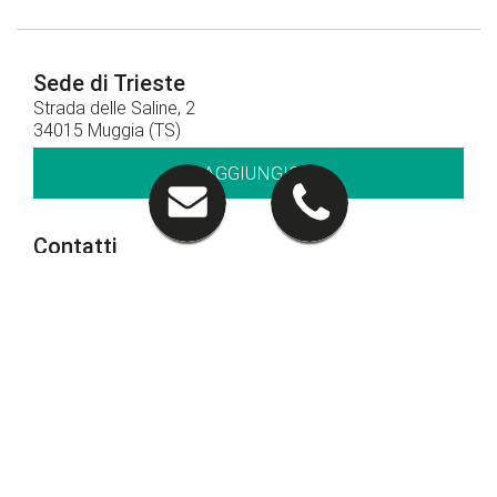
Sede di Trieste
Strada delle Saline, 2
34015 Muggia (TS)
RAGGIUNGICI
Contatti
040 281212
CHIAMACI
Orari di apertura
Orari show-room
Lun - Ven: 8.30 - 12.30 / 14.30 - 19.00
Sab: 09.00 – 12.30