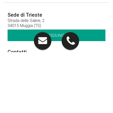
Sede di Trieste
Strada delle Saline, 2
34015 Muggia (TS)
RAGGIUNGICI
Contatti
040 281212
CHIAMACI
Orari di apertura
Orari show-room
Lun - Ven: 8.30 - 12.30 / 14.30 - 19.00
Sab: 09.00 – 12.30
Orari officina