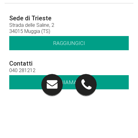
Sede di Trieste
Strada delle Saline, 2
34015 Muggia (TS)
RAGGIUNGICI
Contatti
040 281212
CHIAMACI
Orari di apertura
Orari show-room
Lun - Ven: 8.30 - 12.30 / 14.30 - 19.00
Sab: 09.00 – 12.30
Orari officina