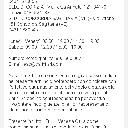
0434- 578855
SEDE DI GORIZIA - Via Terza Armata, 121, 34170
Gorizia 0481524133
SEDE DI CONCORDIA SAGITTARIA ( VE ) - Via Ottone III
, 51 Concordia Sagittaria (VE)
0421 1880545
Lunedì - Venerdì: 08.30 - 12.30 / 14.30 - 19.00
Sabato: 09.00 - 12.30 / 15.00 - 19.00
Numero verde gratuito: 800.300.007
E-mail: lead@carini-srl.com
Nota Bene: la dotazione tecnica e gli accessori indicati
nel presente annuncio potrebbero non coincidere con
l''effettivo equipaggiamento del veicolo a causa della
non uniformità dei dati pubblicati dai diversi portali.
Carini Srl declina ogni responsabilità per eventuali
involontarie incongruenze, che non rappresentano in
alcun modo un impegno contrattuale.
Presente in tutto il Friuli - Venezia Giulia come
concessionario ufficiale Toyota e Lexus, Carini Srl