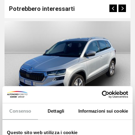
Potrebbero interessarti
Consenso
Dettagli
Informazioni sui cookie
Skoda Karoq
27.900
€
Questo sito web utilizza i cookie