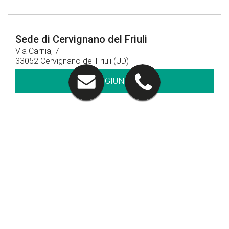
Sede di Cervignano del Friuli
Via Carnia, 7
33052 Cervignano del Friuli (UD)
RAGGIUNGICI
Contatti
0431 382311
CHIAMACI
Orari di apertura
Orari concessionaria:
Lun - Ven: 8.30 - 12.30 / 14.30 - 19.00
Sab: 09.00 – 12.30 / 15.00 - 19.00