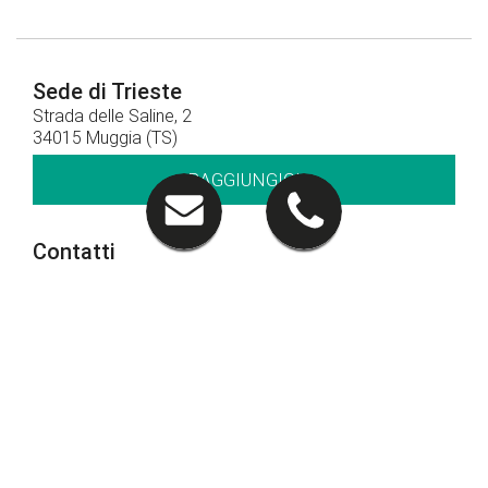
Sede di Trieste
Strada delle Saline, 2
34015 Muggia (TS)
RAGGIUNGICI
Contatti
040 281212
CHIAMACI
Orari di apertura
Orari show-room
Lun - Ven: 8.30 - 12.30 / 14.30 - 19.00
Sab: 09.00 – 12.30