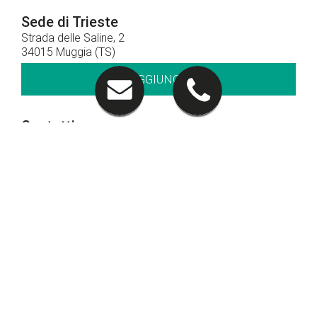
Sede di Trieste
Strada delle Saline, 2
34015 Muggia (TS)
RAGGIUNGICI
Contatti
040 281212
CHIAMACI
Orari di apertura
Orari show-room
Lun - Ven: 8.30 - 12.30 / 14.30 - 19.00
Sab: 09.00 – 12.30
Orari officina
Lun - Ven: 8.00 - 12.00 / 14.00 - 18.00