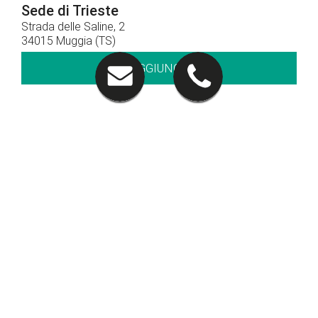
Sede di Trieste
Strada delle Saline, 2
34015 Muggia (TS)
RAGGIUNGICI
Contatti
040 281212
CHIAMACI
Orari di apertura
Orari show-room
Lun - Ven: 8.30 - 12.30 / 14.30 - 19.00
Sab: 09.00 – 12.30
Orari officina
Lun - Ven: 8.00 - 12.00 / 14.00 - 18.00