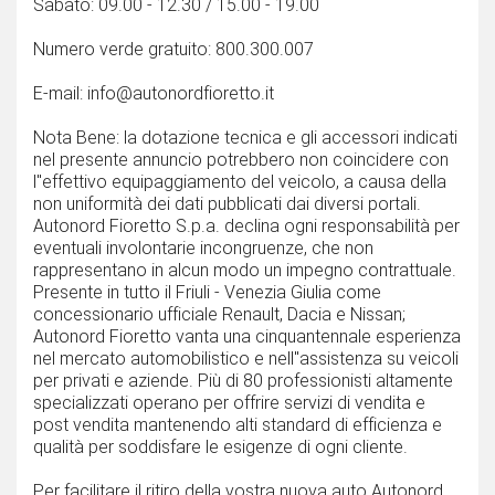
Sabato: 09.00 - 12.30 / 15.00 - 19.00
Numero verde gratuito: 800.300.007
E-mail: info@autonordfioretto.it
Nota Bene: la dotazione tecnica e gli accessori indicati
nel presente annuncio potrebbero non coincidere con
l''effettivo equipaggiamento del veicolo, a causa della
non uniformità dei dati pubblicati dai diversi portali.
Autonord Fioretto S.p.a. declina ogni responsabilità per
eventuali involontarie incongruenze, che non
rappresentano in alcun modo un impegno contrattuale.
Presente in tutto il Friuli - Venezia Giulia come
concessionario ufficiale Renault, Dacia e Nissan;
Autonord Fioretto vanta una cinquantennale esperienza
nel mercato automobilistico e nell''assistenza su veicoli
per privati e aziende. Più di 80 professionisti altamente
specializzati operano per offrire servizi di vendita e
post vendita mantenendo alti standard di efficienza e
qualità per soddisfare le esigenze di ogni cliente.
Per facilitare il ritiro della vostra nuova auto Autonord