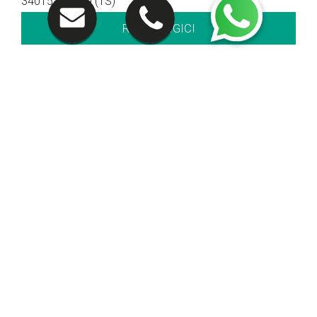
34015 Muggia (TS)
RAGGIUNGICI
Contatti
040 281212
CHIAMACI
Orari di apertura
Orari show-room
Lun - Ven: 8.30 - 12.30 / 14.30 - 19.00
Sab: 09.00 – 12.30
Orari officina
Lun - Ven: 8.00 - 12.00 / 14.00 - 18.00
Orari service Veicoli Commerciali
Lun - Ven: 8.00 - 12.00 / 14.00 - 18.00