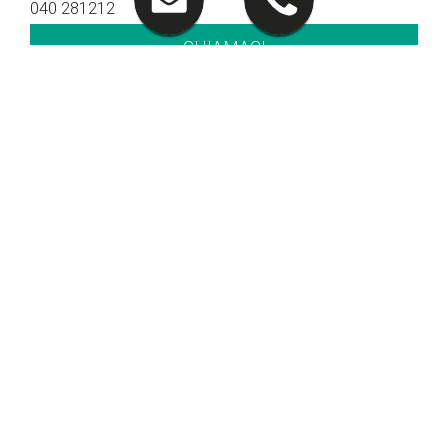
040 281212
CHIAMACI
Orari di apertura
Orari show-room
Lun - Ven: 8.30 - 12.30 / 14.30 - 19.00
Sab: 09.00 – 12.30
Orari officina
Lun - Ven: 8.00 - 12.00 / 14.00 - 18.00
Orari service Veicoli Commerciali
Lun - Ven: 8.00 - 12.00 / 14.00 - 18.00