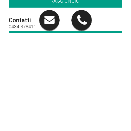
RAGGIUNGICI
Contatti
0434 378411
CHIAMACI
Orari di apertura
Orari show-room
Lun - Ven: 8.30 - 12.30 / 14.30 - 19.00
Sab: 09.00 – 12.30 / 15.00 - 19.00
Orari officina
Lun - Ven: 8.00 - 12.30 / 14.00 - 18.00