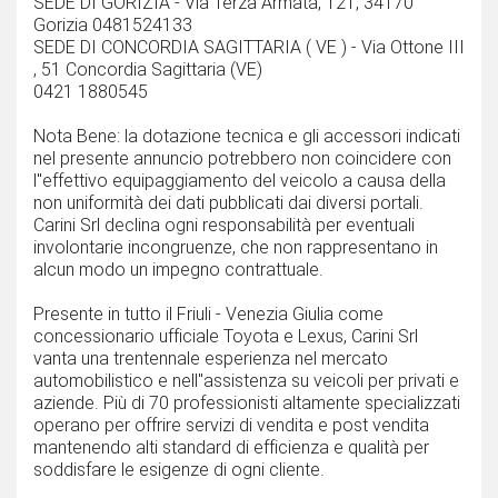
SEDE DI GORIZIA - Via Terza Armata, 121, 34170
Gorizia 0481524133
SEDE DI CONCORDIA SAGITTARIA ( VE ) - Via Ottone III
, 51 Concordia Sagittaria (VE)
0421 1880545
Nota Bene: la dotazione tecnica e gli accessori indicati
nel presente annuncio potrebbero non coincidere con
l''effettivo equipaggiamento del veicolo a causa della
non uniformità dei dati pubblicati dai diversi portali.
Carini Srl declina ogni responsabilità per eventuali
involontarie incongruenze, che non rappresentano in
alcun modo un impegno contrattuale.
Presente in tutto il Friuli - Venezia Giulia come
concessionario ufficiale Toyota e Lexus, Carini Srl
vanta una trentennale esperienza nel mercato
automobilistico e nell''assistenza su veicoli per privati e
aziende. Più di 70 professionisti altamente specializzati
operano per offrire servizi di vendita e post vendita
mantenendo alti standard di efficienza e qualità per
soddisfare le esigenze di ogni cliente.