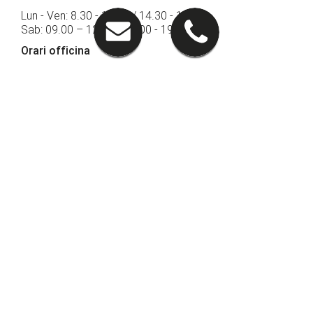
Lun - Ven: 8.30 - 12.30 / 14.30 - 19.00
Sab: 09.00 – 12.30 / 15.00 - 19.00
Orari officina
Lun - Ven: 7.30 - 18.30
Sab: 8.00 - 13.00
Sede di Gorizia
Via Terza Armata 121
34170 Gorizia (GO)
RAGGIUNGICI
Contatti