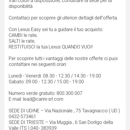
Vari colori a disposizione, contattare la sede per la
disponibilità.
Contattaci per scoprire gli ulteriori dettagli dell''offerta.
Con Lexus Easy sei tu a guidare il tuo acquisto:
CAMBI le rate;
SALTI le rate;
RESTITUISCI la tua Lexus QUANDO VUOI!
Per scoprire tutti i vantaggi delle nostre offerte ci puoi
contattare nei seguenti orari:
Lunedì - Venerdì: 08.30 - 12.30 / 14.30 - 19.00
Sabato: 09.00 - 12.30 / 15.00 - 19.00
Numero verde gratuito: 800.300.007
E-mail: lead@carini-srl.com
SEDE DI UDINE – Via Nazionale , 75 Tavagnacco ( UD )
0432-573461
SEDE DI TRIESTE – Via Muggia , 6 San Dorligo della
Valle (TS ) 040- 383939