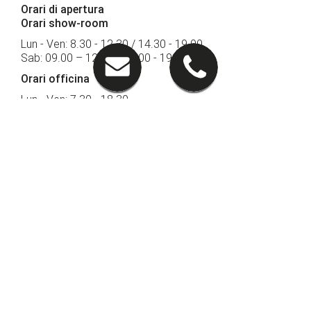
Orari di apertura
Orari show-room
Lun - Ven: 8.30 - 12.30 / 14.30 - 19.00
Sab: 09.00 – 12.30 / 15.00 - 19.00
Orari officina
Lun - Ven: 7.30 - 18.30
Sab: 8.00 - 13.00
Sede di Gorizia
Via Terza Armata 121
34170 Gorizia (GO)
RAGGIUNGICI