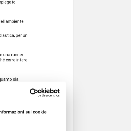
impiegato
dell’ambiente.
lastica, per un
che una runner
hé corre intere
quanto sia
o attenta alla
 si limiterà a
ste, in bicicletta.
Informazioni sui cookie
particolare corsa.