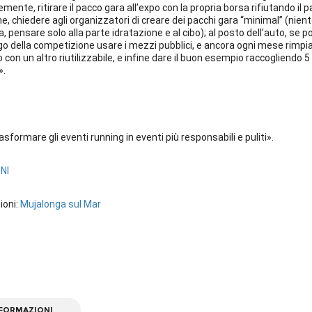
mente, ritirare il pacco gara all’expo con la propria borsa rifiutando il 
e, chiedere agli organizzatori di creare dei pacchi gara “minimal” (niente
pensare solo alla parte idratazione e al cibo); al posto dell’auto, se po
ogo della competizione usare i mezzi pubblici, e ancora ogni mese rimp
n un altro riutilizzabile, e infine dare il buon esempio raccogliendo 5 ri
».
sformare gli eventi running in eventi più responsabili e puliti».
ONI
ioni:
Mujalonga sul Mar
NFORMAZIONI