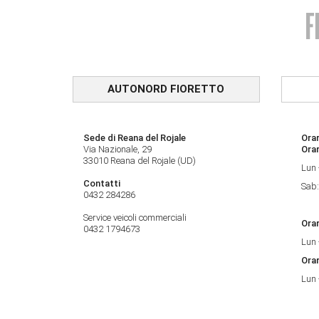
AUTONORD FIORETTO
Sede di Reana del Rojale
Orar
Via Nazionale, 29
Ora
33010 Reana del Rojale (UD)
Lun 
Contatti
Sab:
0432 284286
Service veicoli commerciali
Orar
0432 1794673
Lun 
Orar
Lun 