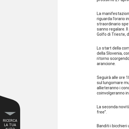
La manifestazione
riguarda l’orario 
straordinario spet
sanno regalare. Il
Golfo di Trieste, 
Lo start della com
della Slovenia, co
ritorno scorgendo 
arancione.
Seguirà alle ore 
sul lungomare mug
allieteranno i con
coinvolgeranno in
La seconda novità
free”.
RICERCA
LA TUA
Banditi i bicchieri