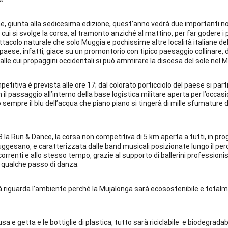
, giunta alla sedicesima edizione, quest’anno vedrà due importanti nov
in cui si svolge la corsa, al tramonto anziché al mattino, per far godere i 
tacolo naturale che solo Muggia e pochissime altre località italiane del
 paese, infatti, giace su un promontorio con tipico paesaggio collinare, 
dalle cui propaggini occidentali si può ammirare la discesa del sole nel M
petitiva è prevista alle ore 17; dal colorato porticciolo del paese si part
n il passaggio all’interno della base logistica militare aperta per l’occasi
sempre il blu dell’acqua che piano piano si tingerà di mille sfumature di
18 la Run & Dance, la corsa non competitiva di 5 km aperta a tutti, in
gesano, e caratterizzata dalle band musicali posizionate lungo il per
correnti e allo stesso tempo, grazie al supporto di ballerini professionisti
 qualche passo di danza.
 riguarda l’ambiente perché la Mujalonga sarà ecosostenibile e totalm
 usa e getta e le bottiglie di plastica, tutto sarà riciclabile e biodegradab