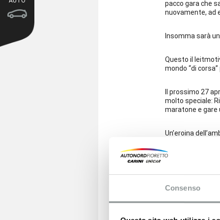
AUTO
pacco gara che sar
nuovamente, ad e
Insomma sarà un E
Questo il leitmot
mondo “di corsa” p
Il prossimo 27 apr
molto speciale: R
maratone e gare u
Un’eroina dell’am
faticoso portarsi 
natura e alle con
Così Rima correrà
questo, percorrerà
Consenso
Ha già corso due v