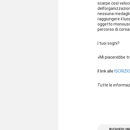
scarpe così veloce
dell’organizzazion
nessuna medaglia, 
raggiungere il lu
oggetto monouso co
percorso di corsa
I tuoi sogni?
«Mi piacerebbe tra
Il link alle
ISCRIZI
Tutte le informaz
RICHIEDI I