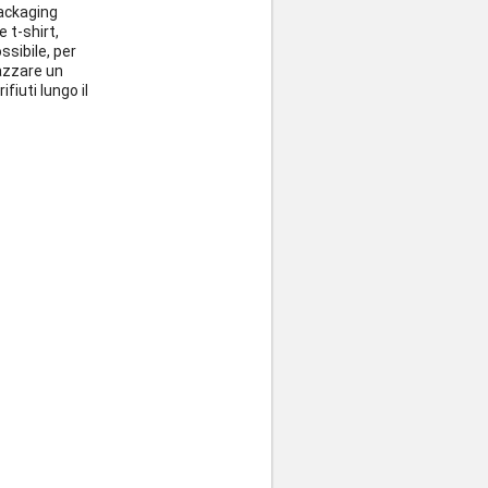
packaging
 t-shirt,
ssibile, per
iazzare un
fiuti lungo il