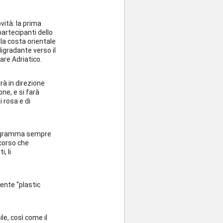
ità: la prima
partecipanti dello
la costa orientale
digradante verso il
are Adriatico.
irà in direzione
one, e si farà
 rosa e di
 programma sempre
corso che
, li
ente “plastic
ile, così come il