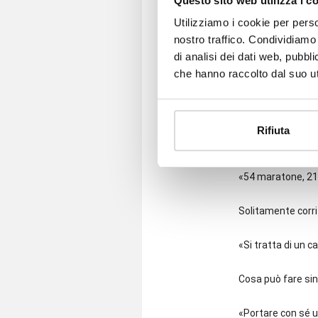
Questo sito web utilizza i c
«Dovevo affrontar
Utilizziamo i cookie per perso
l’occorrente train
nostro traffico. Condividiamo 
allenarmi trainand
di analisi dei dati web, pubbl
che hanno raccolto dal suo uti
Quale è stata la
«Nel 2006, a Singa
Rifiuta
Quante maratone 
«54 maratone, 21 u
Solitamente corri
«Si tratta di un 
Cosa può fare sin
«Portare con sé un