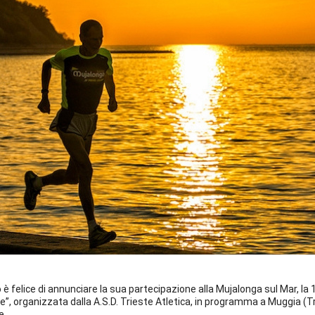
 è felice di annunciare la sua partecipazione alla Mujalonga sul Mar, l
”, organizzata dalla A.S.D. Trieste Atletica, in programma a Muggia (Tri
e.