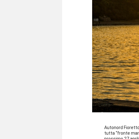
Autonord Fioretto
tutta “fronte mare
prossimo 27 april