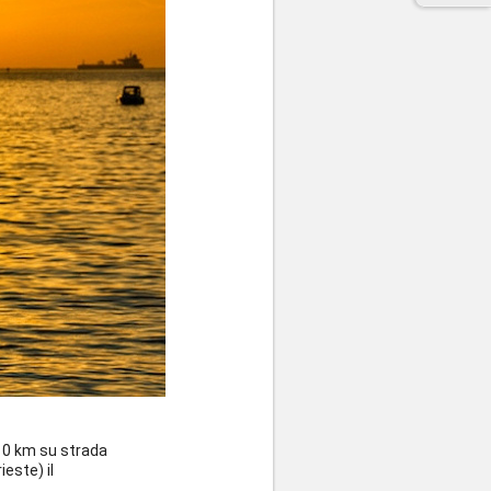
a 10 km su strada
este) il