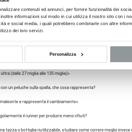
ookie
e una spedizione in autosufficienza al Polo Nord; era necessario porta
nalizzare contenuti ed annunci, per fornire funzionalità dei socia
ando una slitta: tenda, cibo, viveri, ecc. e non essendoci neve dove vivo, 
inoltre informazioni sul modo in cui utilizza il nostro sito con i 
o un pneumatico per abituarmi a quel tipo di fatica». E da lì ebbe inizio
icità e social media, i quali potrebbero combinarle con altre inform
lizzo dei loro servizi.
 tua prima maratona trainando un pneumatico?
pore, la mia città natale».
Personalizza
hai affrontato con quel peso?
ltra (dalle 27 miglia alle 135 miglia)».
 con un peluche sulla spalla, che cosa rappresenta?
camaleonte e rappresenta il cambiamento».
golarmente il runner per produrre meno rifiuti?
a tazza o bottiglia riutilizzabile, studiare come correre meglio invece 