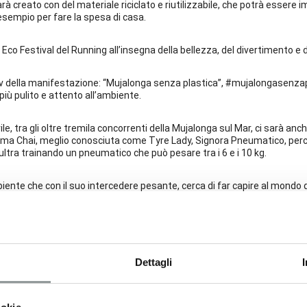
à creato con del materiale riciclato e riutilizzabile, che potrà essere 
sempio per fare la spesa di casa.
co Festival del Running all’insegna della bellezza, del divertimento e 
iv della manifestazione: “Mujalonga senza plastica”, #mujalongasenzap
iù pulito e attento all’ambiente.
ile, tra gli oltre tremila concorrenti della Mujalonga sul Mar, ci sarà an
ima Chai, meglio conosciuta come Tyre Lady, Signora Pneumatico, perc
ltra trainando un pneumatico che può pesare tra i 6 e i 10 kg.
biente che con il suo intercedere pesante, cerca di far capire al mondo 
dietro un fardello di tale tipo, risultato di una società consumistica poc
seguenze delle proprie azioni.
 i 10 kg della Mujalonga sul Mar trainando un pneumatico usato, ma non
 i 1.500 km che da Windsor (in Inghilterra, dove vive) la separano da Trie
Dettagli
olte in Italia (a Pisa e a Roma), e spiega quando ha avuto inizio la sua 