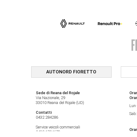
AUTONORD FIORETTO
Sede di Reana del Rojale
Orar
Via Nazionale, 29
Ora
33010 Reana del Rojale (UD)
Lun 
Contatti
Sab:
0432 284286
Service veicoli commerciali
Orar
0432 1794673