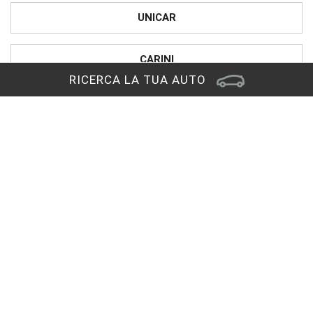
UNICAR
CARINI
RICERCA LA TUA AUTO
PRONTOAUTO
CHIAMA IL NUMERO VERDE
Sede di Reana del Rojale
Via Nazionale, 29
33010 Reana del Rojale (UD)
RAGGIUNGICI