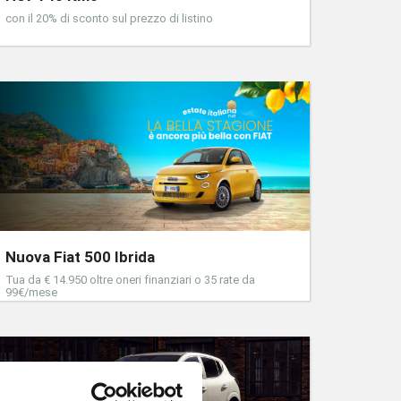
con il 20% di sconto sul prezzo di listino
Nuova Fiat 500 Ibrida
Tua da € 14.950 oltre oneri finanziari o 35 rate da
99€/mese