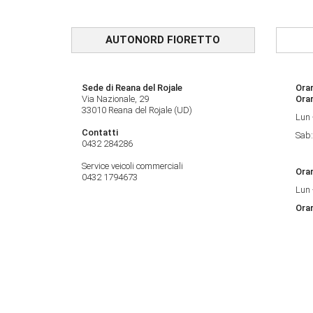
AUTONORD FIORETTO
Sede di Reana del Rojale
Orar
Via Nazionale, 29
Ora
33010 Reana del Rojale (UD)
Lun 
Contatti
Sab:
0432 284286
Service veicoli commerciali
Orar
0432 1794673
Lun 
Orar
Lun 
Sede di Trieste
Orar
Strada delle Saline, 2
Ora