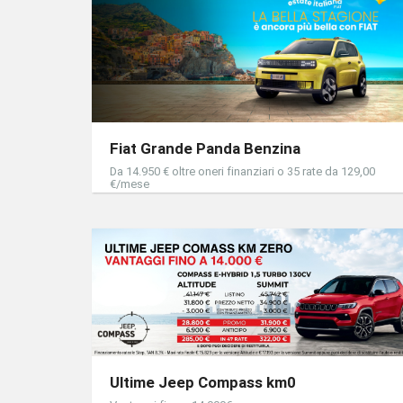
Fiat Grande Panda Benzina
Da 14.950 € oltre oneri finanziari o 35 rate da 129,00
€/mese
Ultime Jeep Compass km0