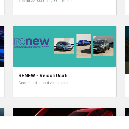
Tua da 22.900 € o 179 € al mese
RENEW - Veicoli Usati
Scopri tutti i nostri veicoli usati