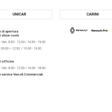
UNICAR
CARINI
i di apertura
ri show-room
- Ven: 8.30 - 12.30 / 14.30 - 19.00
 09.00 – 12.30 / 15.00 - 19.00
i officina
- Ven: 8.00 - 12.00 / 14.00 - 18.00
i service Veicoli Commerciali
- Ven: 8.00 - 12.00 / 14.00 - 18.00
i di apertura
ri show-room