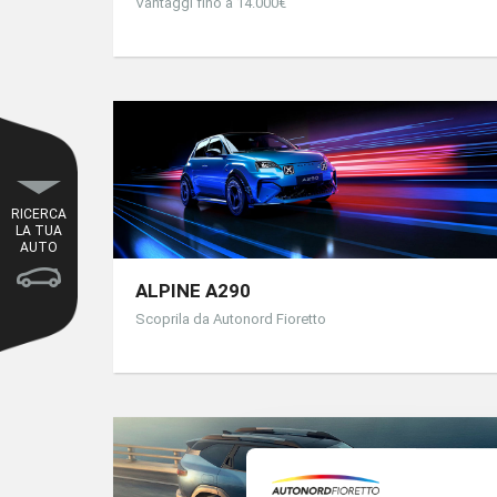
Vantaggi fino a 14.000€
RICERCA
LA TUA
AUTO
ALPINE A290
Scoprila da Autonord Fioretto