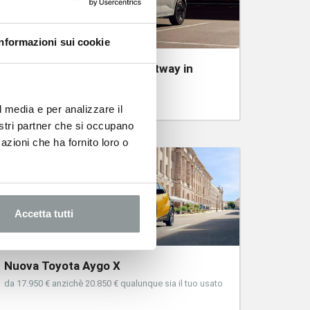
Informazioni sui cookie
Nuova Dacia Sandero Streetway in
pronta consegna
da 220 € al mese con TASSO ZERO
l media e per analizzare il
nostri partner che si occupano
azioni che ha fornito loro o
Accetta tutti
Nuova Toyota Aygo X
da 17.950 € anzichè 20.850 € qualunque sia il tuo usato