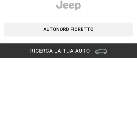
AUTONORD FIORETTO
UNICAR
RICERCA LA TUA AUTO
CARINI
PRONTOAUTO
CHIAMA IL NUMERO VERDE
Sede di Reana del Rojale