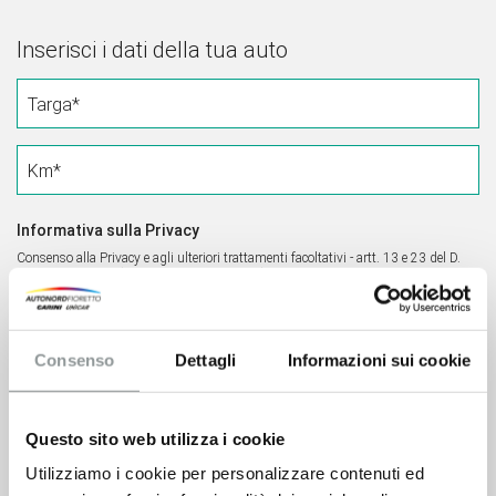
Inserisci i dati della tua auto
Targa*
Km*
Informativa sulla Privacy
Consenso alla Privacy e agli ulteriori trattamenti facoltativi - artt. 13 e 23 del D.
Lgs. n.196/2003 (cd. “Codice della Privacy”)
Letta e compresa l’
Informativa sulla privacy
Finalità di marketing
[leggi
]
Consenso
Dettagli
Informazioni sui cookie
Acconsento
Non acconsento
Cliccando sul pulsante “SUCCESSIVO”, confermo la mia richiesta del Servizio
sopra descritto autorizzando al trattamento dei dati per tale finalità, oltre che per
le eventuali finalità ulteriori per cui ho espresso lo specifico consenso.
Questo sito web utilizza i cookie
Utilizziamo i cookie per personalizzare contenuti ed
VAI AL PROSSIMO STEP