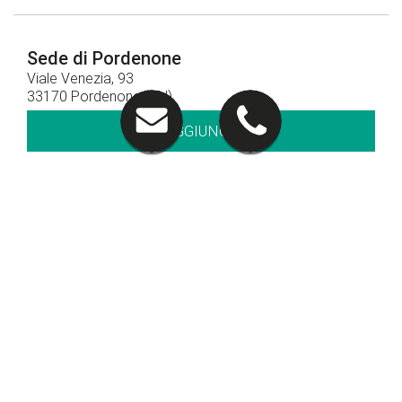
Sede di Pordenone
Viale Venezia, 93
33170 Pordenone (PN)
RAGGIUNGICI
Contatti
0434 378411
CHIAMACI
Orari di apertura
Orari show-room
Lun - Ven: 8.30 - 12.30 / 14.30 - 19.00
Sab: 09.00 – 12.30 / 15.00 - 19.00