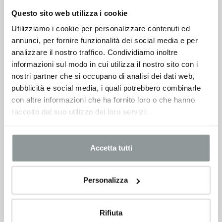
Questo sito web utilizza i cookie
Opel Combo
18.500
€
Utilizziamo i cookie per personalizzare contenuti ed
27.694 €
annunci, per fornire funzionalità dei social media e per
analizzare il nostro traffico. Condividiamo inoltre
VEDI SCHEDA
informazioni sul modo in cui utilizza il nostro sito con i
nostri partner che si occupano di analisi dei dati web,
pubblicità e social media, i quali potrebbero combinarle
con altre informazioni che ha fornito loro o che hanno
raccolto dal suo utilizzo dei loro servizi.
Accetta tutti
Personalizza
Rifiuta