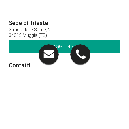
Sede di Trieste
Strada delle Saline, 2
34015 Muggia (TS)
RAGGIUNGICI
Contatti
040 281212
CHIAMACI
Orari di apertura
Orari show-room
Lun - Ven: 8.30 - 12.30 / 14.30 - 19.00
Sab: 09.00 – 12.30