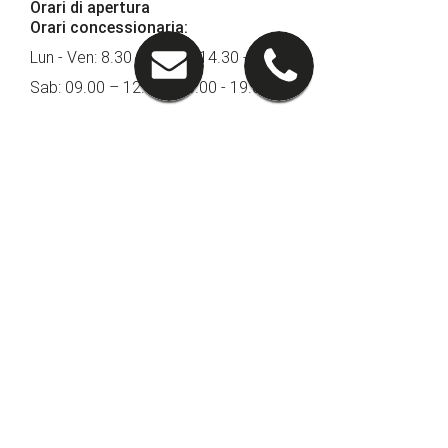
Orari di apertura
Orari concessionaria:
Lun - Ven: 8.30 - 12.30 / 14.30 - 19.00
Sab: 09.00 – 12.30 / 15.00 - 19.00
Orari officina
Lun - Ven: 8.00 - 12.00 / 14.00 - 18.00
Seguici su
PRONTOAUTO
Lavora con Noi
INVIA IL TUO CV