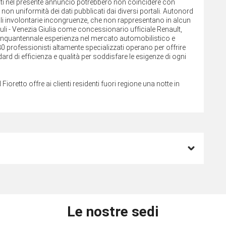
cati nel presente annuncio potrebbero non coincidere con
 non uniformità dei dati pubblicati dai diversi portali. Autonord
uali involontarie incongruenze, che non rappresentano in alcun
uli - Venezia Giulia come concessionario ufficiale Renault,
cinquantennale esperienza nel mercato automobilistico e
i 80 professionisti altamente specializzati operano per offrire
ard di efficienza e qualità per soddisfare le esigenze di ogni
 Fioretto offre ai clienti residenti fuori regione una notte in
Le nostre sedi