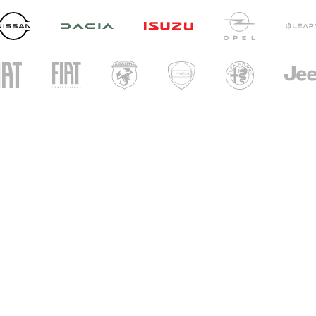
UNICAR
CARINI
i di apertura
ri show-room
- Ven: 8.30 - 12.30 / 14.30 - 19.00
 09.00 – 12.30 / 15.00 - 19.00
i officina
- Ven: 8.00 - 12.00 / 14.00 - 18.00
i service Veicoli Commerciali