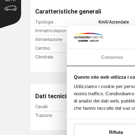
AUTO
Caratteristiche generali
Tipologia
Km0/Aziendale
Immatricolazione
3/2026
Alimentazione
Benzina
Cambio
Manuale
3
Cilindrata
1199 cm
Consenso
Questo sito web utilizza i c
Utilizziamo i cookie per perso
nostro traffico. Condividiamo 
Dati tecnici
di analisi dei dati web, pubbl
Cavalli
85 kW (116 CV)
che hanno raccolto dal suo uti
Trazione
Anteriore
Rifiuta