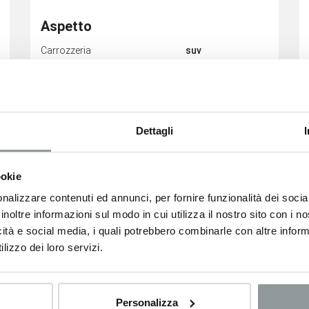
Aspetto
Carrozzeria
suv
Porte
5
Posti
5
Colore esterno
Bianco
Colore interni
HARM02
Dettagli
ookie
nalizzare contenuti ed annunci, per fornire funzionalità dei socia
inoltre informazioni sul modo in cui utilizza il nostro sito con i 
Consumi
icità e social media, i quali potrebbero combinarle con altre inform
Classe Emissioni
Euro6
lizzo dei loro servizi.
Personalizza