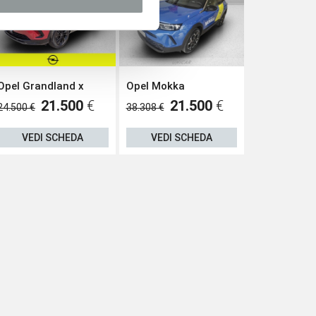
Opel Grandland x
Opel Mokka
Renault Clio
21.500
€
21.500
€
21.800
€
24.500 €
38.308 €
VEDI SCHEDA
VEDI SCHEDA
VEDI S