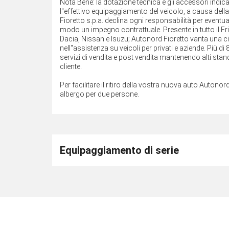
Nota Bene: la dotazione tecnica e gli accessori indi
l''effettivo equipaggiamento del veicolo, a causa della
Fioretto s.p.a. declina ogni responsabilità per event
modo un impegno contrattuale. Presente in tutto il Fri
Dacia, Nissan e Isuzu; Autonord Fioretto vanta una 
nell''assistenza su veicoli per privati e aziende. Più d
servizi di vendita e post vendita mantenendo alti stand
cliente.
Per facilitare il ritiro della vostra nuova auto Autonord
albergo per due persone.
Equipaggiamento di serie