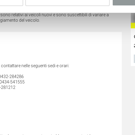
no relativi ai veicoli nuovi e sono suscettibili di variare a
ggiamento del veicolo.
Fiat 600
Dacia Bigster
22.500
€
22.500
€
36.783 €
VEDI SCHEDA
VEDI SCHEDA
i contattare nelle seguenti sedi e orari:
e 0432-284286
 0434-541555
0-281212