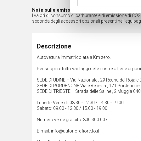
Nota sulle emissioni*
I valori di consumo di carburante e di emissione di CO2 so
seconda degli accessori opzionali presenti nell'equipa
Descrizione
Autovettura immatricolata a Km zero.
Per scoprire tutti i vantaggi delle nostre offerte ci puo
SEDE DI UDINE – Via Nazionale , 29 Reana del Rojal
SEDE DI PORDENONE Viale Venezia , 121 Pordenone
SEDE DI TRIESTE – Strada delle Saline , 2 Muggia 04
Lunedì - Venerdì: 08.30 - 12.30 / 14.30 - 19.00
Sabato: 09.00 - 12.30 / 15.00 - 19.00
Numero verde gratuito: 800.300.007
E-mail: info@autonordfioretto.it