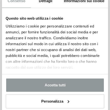
Consenso
Dettagli
Informazioni sui cookie
Questo sito web utilizza i cookie
Utilizziamo i cookie per personalizzare contenuti ed
Renault Twingo
annunci, per fornire funzionalità dei social media e per
analizzare il nostro traffico. Condividiamo inoltre
11.500
€
24.050 €
informazioni sul modo in cui utilizza il nostro sito con i
nostri partner che si occupano di analisi dei dati web,
VEDI SCHEDA
pubblicità e social media, i quali potrebbero combinarle
con altre informazioni che ha fornito loro o che hanno
raccolto dal suo utilizzo dei loro servizi.
Accetta tutti
Personalizza