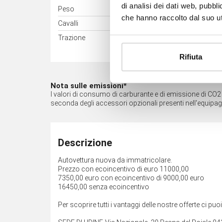
di analisi dei dati web, pubbl
Peso
1250 kg
che hanno raccolto dal suo uti
Cavalli
38 kW (52 CV)
Trazione
Anteriore
Rifiuta
Nota sulle emissioni*
I valori di consumo di carburante e di emissione di CO2 so
seconda degli accessori opzionali presenti nell'equipa
Descrizione
Autovettura nuova da immatricolare.
Prezzo con ecoincentivo di euro 11000,00
7350,00 euro con ecoincentivo di 9000,00 euro
16450,00 senza ecoincentivo
Per scoprire tutti i vantaggi delle nostre offerte ci puo