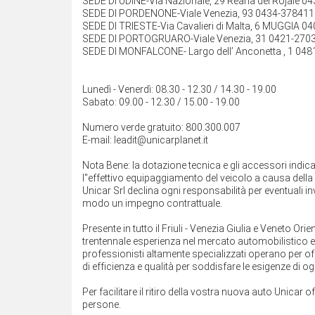
SEDE DI UDINE-Via Nazionale, 29 Reana del Rojale 0
SEDE DI PORDENONE-Viale Venezia, 93 0434-378411
SEDE DI TRIESTE-Via Cavalieri di Malta, 6 MUGGIA 0
SEDE DI PORTOGRUARO-Viale Venezia, 31 0421-270
SEDE DI MONFALCONE- Largo dell’ Anconetta , 1 048
Lunedì - Venerdì: 08.30 - 12.30 / 14.30 - 19.00
Sabato: 09.00 - 12.30 / 15.00 - 19.00
Numero verde gratuito: 800.300.007
E-mail: leadit@unicarplanet.it
Nota Bene: la dotazione tecnica e gli accessori indi
l''effettivo equipaggiamento del veicolo a causa della n
Unicar Srl declina ogni responsabilità per eventuali 
modo un impegno contrattuale.
Presente in tutto il Friuli - Venezia Giulia e Veneto O
trentennale esperienza nel mercato automobilistico e ne
professionisti altamente specializzati operano per off
di efficienza e qualità per soddisfare le esigenze di ogn
Per facilitare il ritiro della vostra nuova auto Unicar o
persone.