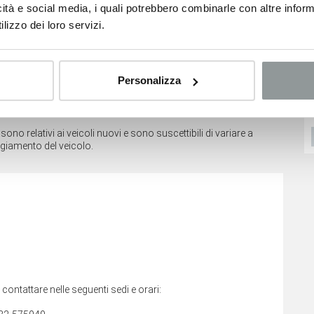
icità e social media, i quali potrebbero combinarle con altre inform
lizzo dei loro servizi.
Personalizza
Dacia Sandero
Opel Corsa
16.600
€
16.750
€
no relativi ai veicoli nuovi e sono suscettibili di variare a
VEDI SCHEDA
VEDI SCHEDA
ggiamento del veicolo.
i contattare nelle seguenti sedi e orari: