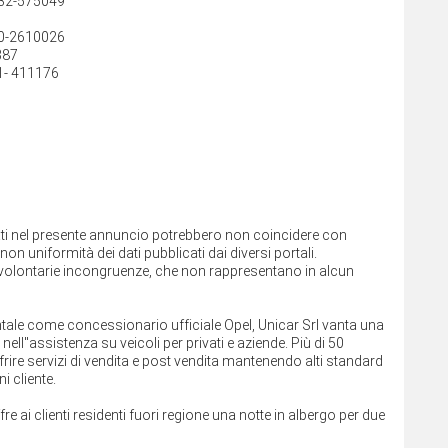
432-575049
40-2610026
387
1- 411176
cati nel presente annuncio potrebbero non coincidere con
on uniformità dei dati pubblicati dai diversi portali.
involontarie incongruenze, che non rappresentano in alcun
rientale come concessionario ufficiale Opel, Unicar Srl vanta una
ll''assistenza su veicoli per privati e aziende. Più di 50
rire servizi di vendita e post vendita mantenendo alti standard
i cliente.
ffre ai clienti residenti fuori regione una notte in albergo per due