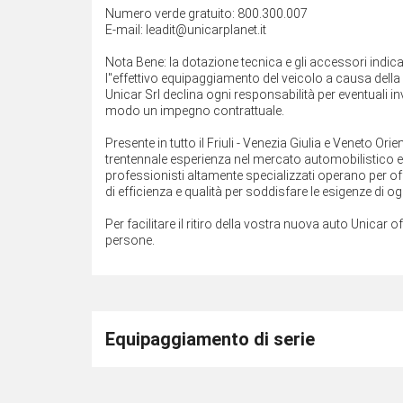
Numero verde gratuito: 800.300.007
E-mail: leadit@unicarplanet.it
Nota Bene: la dotazione tecnica e gli accessori indi
l''effettivo equipaggiamento del veicolo a causa della n
Unicar Srl declina ogni responsabilità per eventuali 
modo un impegno contrattuale.
Presente in tutto il Friuli - Venezia Giulia e Veneto O
trentennale esperienza nel mercato automobilistico e ne
professionisti altamente specializzati operano per off
di efficienza e qualità per soddisfare le esigenze di ogn
Per facilitare il ritiro della vostra nuova auto Unicar o
persone.
Equipaggiamento di serie