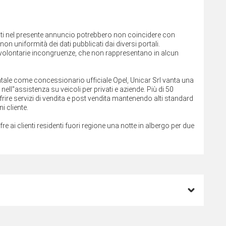
cati nel presente annuncio potrebbero non coincidere con
on uniformità dei dati pubblicati dai diversi portali.
involontarie incongruenze, che non rappresentano in alcun
rientale come concessionario ufficiale Opel, Unicar Srl vanta una
ll''assistenza su veicoli per privati e aziende. Più di 50
rire servizi di vendita e post vendita mantenendo alti standard
i cliente.
ffre ai clienti residenti fuori regione una notte in albergo per due