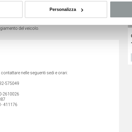
Personalizza
no relativi ai veicoli nuovi e sono suscettibili di variare a
ggiamento del veicolo.
Leapmotor T03
Fiat 500
16.350
€
16.400
€
21.300 €
VEDI SCHEDA
VEDI SCHEDA
i contattare nelle seguenti sedi e orari:
432-575049
40-2610026
387
1- 411176