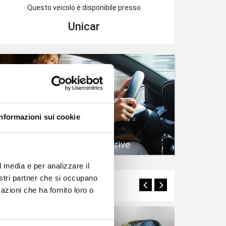
Questo veicolo è disponibile presso
Unicar
Informazioni sui cookie
Prenota un Test Drive
l media e per analizzare il
nostri partner che si occupano
Potrebbero interessarti
azioni che ha fornito loro o