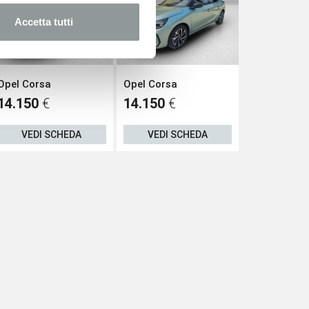
Accetta tutti
Opel Corsa
Opel Corsa
Opel Corsa
14.150
€
14.150
€
14.750
€
VEDI SCHEDA
VEDI SCHEDA
VEDI S