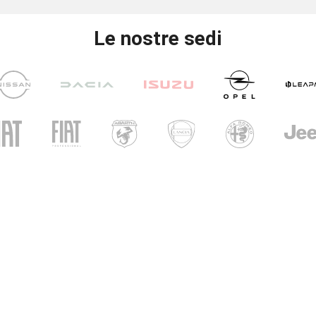
Le nostre sedi
UNICAR
CARINI
i di apertura
ri show-room
- Ven: 8.30 - 12.30 / 14.30 - 19.00
 09.00 – 12.30 / 15.00 - 19.00
i officina