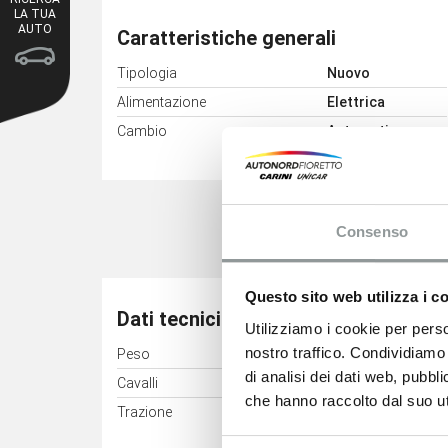
LA TUA
AUTO
Caratteristiche generali
Tipologia
Nuovo
Alimentazione
Elettrica
Cambio
Automatico
Consenso
Questo sito web utilizza i c
Dati tecnici
Utilizziamo i cookie per perso
nostro traffico. Condividiamo 
Peso
1250 kg
di analisi dei dati web, pubbl
Cavalli
38 kW (52 CV)
che hanno raccolto dal suo uti
Trazione
Anteriore