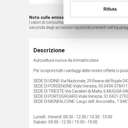
Rifiuta
Nota sulle emissioni*
I valori di consumo di carburante e di emissione di CO2 so
seconda degli accessori opzionali presenti nell'equipa
Descrizione
Autovettura nuova da immatricolare.
Per scoprire tutti i vantaggi delle nostre offerte ci puo
SEDE DI UDINE-Via Nazionale, 29 Reana del Rojale 0
SEDE DI PORDENONE-Viale Venezia, 93 0434-378411
SEDE DI TRIESTE-Via Cavalieri di Malta, 6 MUGGIA 0
SEDE DI PORTOGRUARO-Viale Venezia, 31 0421-270
SEDE DI MONFALCONE- Largo dell’ Anconetta , 1 048
Lunedì - Venerdì: 08.30 - 12.30 / 14.30 - 19.00
Sabato: 09.00 - 12.30 / 15.00 - 19.00