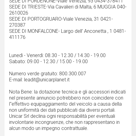
SEDE DI PORDENONE-Viale Venezia, 93 0434-378411
SEDE DI TRIESTE-Via Cavalieri di Malta, 6 MUGGIA 040-
2610026
SEDE DI PORTOGRUARO-Viale Venezia, 31 0421-
270387
SEDE DI MONFALCONE- Largo dell’ Anconetta , 1 0481-
411176
Lunedì - Venerdì: 08.30 - 12.30 / 14.30 - 19.00
Sabato: 09.00 - 12.30 / 15.00 - 19.00
Numero verde gratuito: 800.300.007
E-mail: leadit@unicarplanet.it
Nota Bene: la dotazione tecnica e gli accessori indicati
nel presente annuncio potrebbero non coincidere con
l''effettivo equipaggiamento del veicolo a causa della
non uniformità dei dati pubblicati dai diversi portali.
Unicar Srl declina ogni responsabilità per eventuali
involontarie incongruenze, che non rappresentano in
alcun modo un impegno contrattuale.