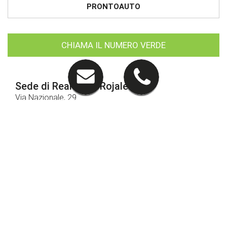
PRONTOAUTO
CHIAMA IL NUMERO VERDE
Sede di Reana del Rojale
Via Nazionale, 29
33010 Reana Del Rojale (UD)
RAGGIUNGICI
Contatti
0432 575049
CHIAMACI
Service veicoli commerciali