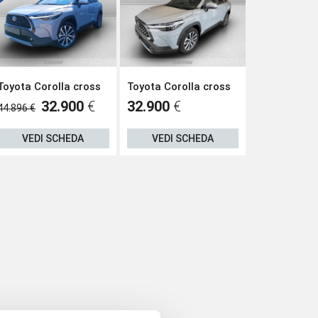
Toyota Corolla cross
Toyota Corolla cross
Toyota Coro
32.900
€
32.900
€
32.900
€
44.896 €
VEDI SCHEDA
VEDI SCHEDA
VEDI S