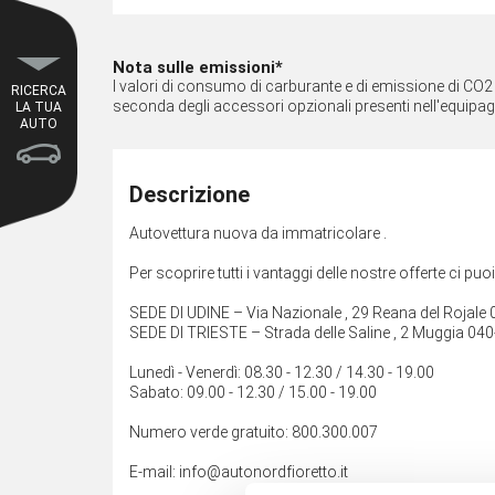
Nota sulle emissioni*
I valori di consumo di carburante e di emissione di CO2 so
RICERCA
seconda degli accessori opzionali presenti nell'equipa
LA TUA
AUTO
Descrizione
Autovettura nuova da immatricolare .
Per scoprire tutti i vantaggi delle nostre offerte ci puo
SEDE DI UDINE – Via Nazionale , 29 Reana del Rojal
SEDE DI TRIESTE – Strada delle Saline , 2 Muggia 04
Lunedì - Venerdì: 08.30 - 12.30 / 14.30 - 19.00
Sabato: 09.00 - 12.30 / 15.00 - 19.00
Numero verde gratuito: 800.300.007
E-mail: info@autonordfioretto.it