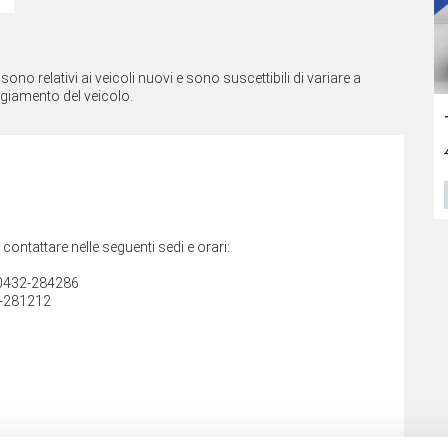
no relativi ai veicoli nuovi e sono suscettibili di variare a
ggiamento del veicolo.
Lexus Lbx
Jeep Avenger
33.650
€
34.300
€
40.487 €
39.000 €
VEDI SCHEDA
VEDI SCHEDA
i contattare nelle seguenti sedi e orari:
e 0432-284286
0-281212