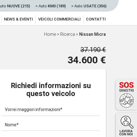
Auto
NUOVE (215)
> Auto
KM0 (189)
> Auto
USATE (356)
NEWS & EVENTI
VEICOLI COMMERCIALI
CONTATTI
Home
>
Ricerca
>
Nissan Micra
37.190 €
34.600 €
Richiedi informazioni su
questo veicolo
Vorrei maggiori informazioni*
Nome*