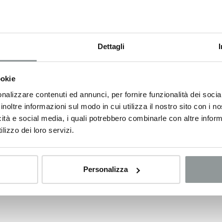
cati nel presente annuncio potrebbero non coincidere con
 non uniformità dei dati pubblicati dai diversi portali. Autonord
uali involontarie incongruenze, che non rappresentano in alcun
uli - Venezia Giulia come concessionario ufficiale Renault,
cinquantennale esperienza nel mercato automobilistico e
Dettagli
i 80 professionisti altamente specializzati operano per offrire
ard di efficienza e qualità per soddisfare le esigenze di ogni
ookie
 Fioretto offre ai clienti residenti fuori regione una notte in
nalizzare contenuti ed annunci, per fornire funzionalità dei socia
inoltre informazioni sul modo in cui utilizza il nostro sito con i 
icità e social media, i quali potrebbero combinarle con altre inform
lizzo dei loro servizi.
Personalizza