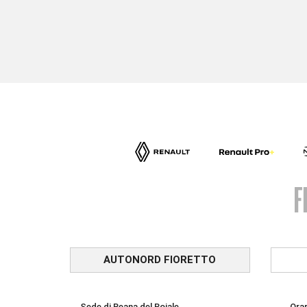
AUTONORD FIORETTO
Sede di Reana del Rojale
Orar