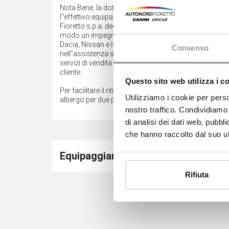
Nota Bene: la dotazione tecnica e gli accessori indi
l''effettivo equipaggiamento del veicolo, a causa della
Fioretto s.p.a. declina ogni responsabilità per event
modo un impegno contrattuale. Presente in tutto il Fri
Dacia, Nissan e Isuzu; Autonord Fioretto vanta una 
Consenso
nell''assistenza su veicoli per privati e aziende. Più d
servizi di vendita e post vendita mantenendo alti stand
cliente.
Questo sito web utilizza i c
Per facilitare il ritiro della vostra nuova auto Autonord
Utilizziamo i cookie per perso
albergo per due persone.
nostro traffico. Condividiamo 
di analisi dei dati web, pubbl
che hanno raccolto dal suo uti
Equipaggiamento di serie
Rifiuta