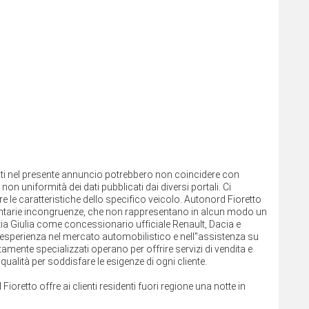
cati nel presente annuncio potrebbero non coincidere con
non uniformità dei dati pubblicati dai diversi portali. Ci
re le caratteristiche dello specifico veicolo. Autonord Fioretto
olontarie incongruenze, che non rappresentano in alcun modo un
ezia Giulia come concessionario ufficiale Renault, Dacia e
sperienza nel mercato automobilistico e nell''assistenza su
altamente specializzati operano per offrire servizi di vendita e
ualità per soddisfare le esigenze di ogni cliente.
 Fioretto offre ai clienti residenti fuori regione una notte in