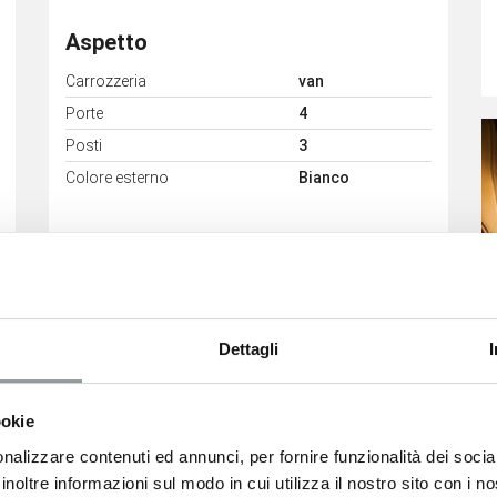
Aspetto
Carrozzeria
van
Porte
4
Posti
3
Colore esterno
Bianco
Dettagli
play 4,2" a colori
Pack city: fari fendinebbia a led -
commutazione automatica
degli
ookie
nalizzare contenuti ed annunci, per fornire funzionalità dei socia
inoltre informazioni sul modo in cui utilizza il nostro sito con i 