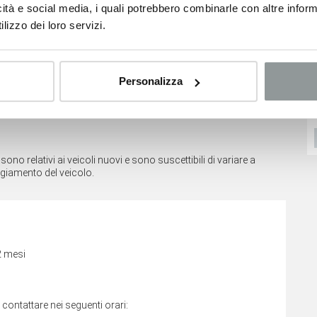
icità e social media, i quali potrebbero combinarle con altre inform
lizzo dei loro servizi.
Consumi
Classe Emissioni
Euro6
Personalizza
Leapmotor T03
Fiat 500
16.350
€
16.400
€
21.300 €
VEDI SCHEDA
VEDI SCHEDA
no relativi ai veicoli nuovi e sono suscettibili di variare a
ggiamento del veicolo.
2 mesi
i contattare nei seguenti orari: