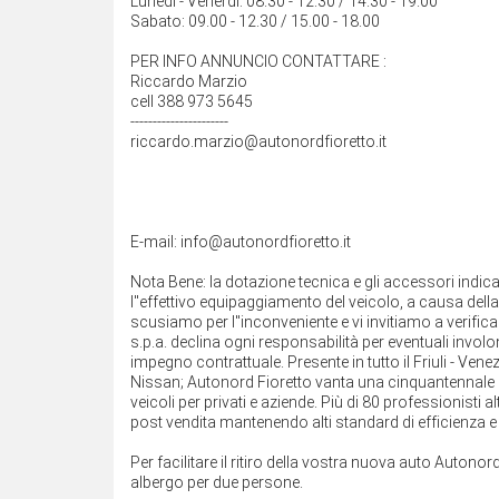
Lunedì - Venerdì: 08.30 - 12.30 / 14.30 - 19.00
Sabato: 09.00 - 12.30 / 15.00 - 18.00
PER INFO ANNUNCIO CONTATTARE :
Riccardo Marzio
cell 388 973 5645
----------------------
riccardo.marzio@autonordfioretto.it
E-mail: info@autonordfioretto.it
Nota Bene: la dotazione tecnica e gli accessori indi
l''effettivo equipaggiamento del veicolo, a causa della 
scusiamo per l''inconveniente e vi invitiamo a verifica
s.p.a. declina ogni responsabilità per eventuali inv
impegno contrattuale. Presente in tutto il Friuli - Ven
Nissan; Autonord Fioretto vanta una cinquantennale e
veicoli per privati e aziende. Più di 80 professionisti 
post vendita mantenendo alti standard di efficienza e q
Per facilitare il ritiro della vostra nuova auto Autonord
albergo per due persone.