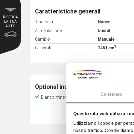
Caratteristiche generali
RICERCA
Tipologia
Nuovo
LA TUA
AUTO
Alimentazione
Diesel
Cambio
Manuale
3
Cilindrata
1461 cm
Optional inclusi
Consenso
Bianco minerale
Driver dis
Questo sito web utilizza i c
Utilizziamo i cookie per perso
nostro traffico. Condividiamo 